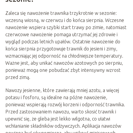
Zaleca się nawożenie trawnika trzykrotnie w sezonie:
wczesną wiosną, w czerwcu i do końca sierpnia. Wczesne
nawożenie wspiera szybki start trawy po zimie, natomiast
czerwcowe nawożenie pomaga utrzymać jej zdrowie i
wygląd podczas letnich upałów. Ostatnie nawożenie do
końca sierpnia przygotowuje trawnik do jesieni i zimy,
wzmacniając jej odporność na chłodniejsze temperatury.
Ważne jest, aby unikać nawozów azotowych po sierpniu,
ponieważ mogą one pobudzać zbyt intensywny wzrost
przed zimą.
Nawozy jesienne, które zawierają mniej azotu, a więcej
potasu i fosforu, są idealne na późne nawożenie,
ponieważ wspierają rozwój korzeni i odporność trawnika.
Przed zastosowaniem nawozu, warto skosić trawnik i
upewnić się, że gleba jest lekko wilgotna, co ułatwi
wchłanianie składników odżywczych. Aplikacja nawozów
powinna być równomierna, aby uniknąć miejscowych