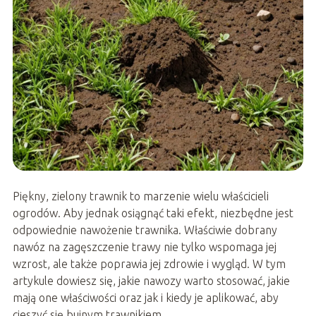
Piękny, zielony trawnik to marzenie wielu właścicieli
ogrodów. Aby jednak osiągnąć taki efekt, niezbędne jest
odpowiednie nawożenie trawnika. Właściwie dobrany
nawóz na zagęszczenie trawy nie tylko wspomaga jej
wzrost, ale także poprawia jej zdrowie i wygląd. W tym
artykule dowiesz się, jakie nawozy warto stosować, jakie
mają one właściwości oraz jak i kiedy je aplikować, aby
cieszyć się bujnym trawnikiem.