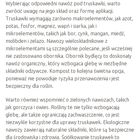
Wybierając odpowiedni nawóz pod truskawki, warto
zwrócić uwagę na jego skład oraz formę aplikacji.
Truskawki wymagają zarówno makroelementów, jak azot,
potas, fosfor, magnez, wapń i siarka, jak i
mikroelementów, takich jak bor, cynk, mangan, miedź,
molibden i żelazo. Nawozy wieloskładnikowe z
mikroelementami są szczególnie polecane, jeśli wcześniej
nie zastosowano obornika. Obornik bydlęcy to doskonały
nawóz organiczny, który wzbogaca glebę w niezbędne
składniki odżywcze. Kompost to kolejna świetna opcja,
ponieważ nie powoduje ryzyka przenawożenia i jest
bezpieczny dla roślin.
Warto również wspomnieć o zielonych nawozach, takich
jak gorczyca i owies. Rośliny te nie tylko wzbogacają
glebę, ale także ograniczają zachwaszczenie, co jest
niezwykle korzystne dla uprawy truskawek. Ekologiczne
nawozy zawierają naturalne składniki, które są bezpieczne
dla środowiska i zdrowia. Ściółkowanie truskawek to